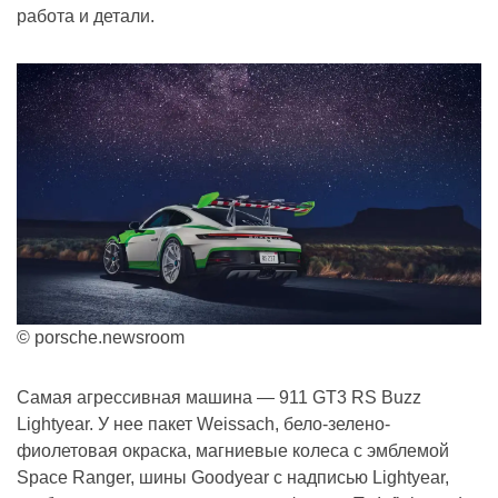
работа и детали.
© porsche.newsroom
Самая агрессивная машина — 911 GT3 RS Buzz
Lightyear. У нее пакет Weissach, бело-зелено-
фиолетовая окраска, магниевые колеса с эмблемой
Space Ranger, шины Goodyear с надписью Lightyear,