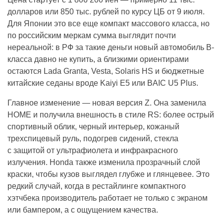
долларов или 850 тыс. рублей по курсу ЦБ от 9 июля.
Для Японии это все еще компакт массового класса, но
по российским меркам сумма выглядит почти
нереальной: в РФ за такие деньги новый автомобиль B-
класса давно не купить, а близкими ориентирами
остаются Lada Granta, Vesta, Solaris HS и бюджетные
китайские седаны вроде Kaiyi E5 или BAIC U5 Plus.
Главное изменение — новая версия Z. Она заменила
HOME и получила внешность в стиле RS: более острый
спортивный облик, черный интерьер, кожаный
трехспицевый руль, подогрев сидений, стекла
с защитой от ультрафиолета и инфракрасного
излучения. Honda также изменила прозрачный слой
краски, чтобы кузов выглядел глубже и глянцевее. Это
редкий случай, когда в рестайлинге компактного
хэтчбека производитель работает не только с экраном
или бампером, а с ощущением качества.