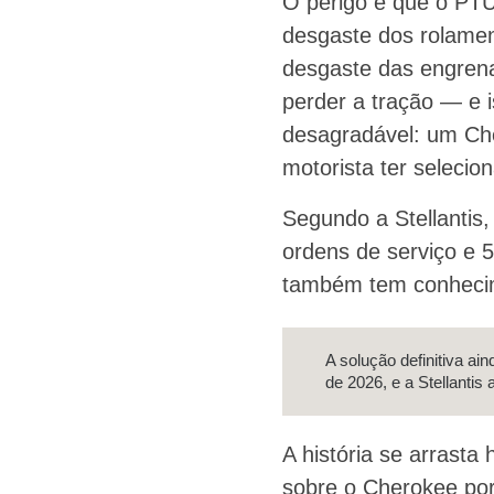
O perigo é que o PTU
desgaste dos rolament
desgaste das engrena
perder a tração — e 
desagradável: um Ch
motorista ter selecio
Segundo a Stellantis
ordens de serviço e 
também tem conhecim
A solução definitiva ai
de 2026, e a Stellantis 
A história se arrast
sobre o Cherokee por