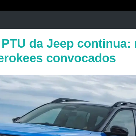
 PTU da Jeep continua:
erokees convocados