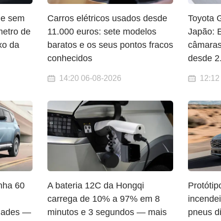
ide sem
Carros elétricos usados desde
Toyota 
metro de
11.000 euros: sete modelos
Japão: 
xo da
baratos e os seus pontos fracos
câmaras
conhecidos
desde 2
14:20 06-08-2026
12:12
nha 60
A bateria 12C da Hongqi
Protóti
carrega de 10% a 97% em 8
incendei
idades —
minutos e 3 segundos — mais
pneus di