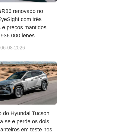
GR86 renovado no
EyeSight com três
 e preços mantidos
.936.000 ienes
 06-08-2026
po do Hyundai Tucson
a-se e perde os dois
anteiros em teste nos