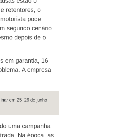
causas estão o
e retentores, o
motorista pode
 um segundo cenário
esmo depois de o
s em garantia, 16
roblema. A empresa
iminar em 25–26 de junho
uzido uma campanha
trada. Na época, as