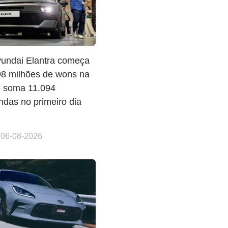
undai Elantra começa
98 milhões de wons na
e soma 11.094
das no primeiro dia
 06-08-2026