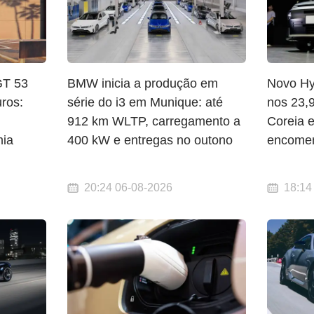
T 53
BMW inicia a produção em
Novo Hy
ros:
série do i3 em Munique: até
nos 23,
912 km WLTP, carregamento a
Coreia 
mia
400 kW e entregas no outono
encomen
20:24 06-08-2026
18:14