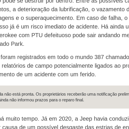
 pode se destruir por dentro. Entre as possíveis 
os, a deterioração da lubrificação, o vazamento d
gens e o superaquecimento. Em caso de falha, o 
isso já é um risco imediato de acidente. Há ainda
erokee com PTU defeituoso pode sair andando m
nado Park.
, foram registrados em todo o mundo 387 chamado
5 relatórios de campo potencialmente ligados ao p
ento de um acidente com um ferido.
nda não está pronta. Os proprietários receberão uma notificação prel
ainda não informou prazos para o reparo final.
a há muito tempo. Já em 2020, a Jeep havia cond
 causa de um possível desgaste das estrias de en