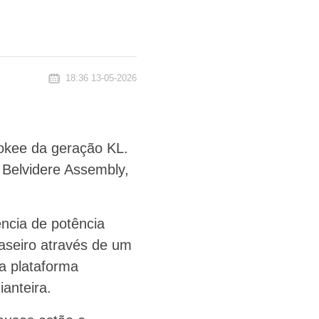
18:36 13-05-2026
rokee da geração KL.
Belvidere Assembly,
ncia de potência
raseiro através de um
a plataforma
anteira.