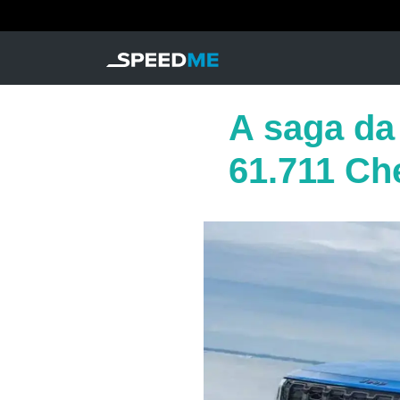
A saga da
61.711 Ch