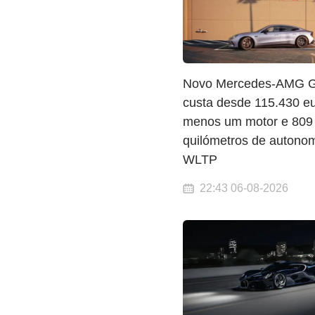
Novo Mercedes-AMG G
custa desde 115.430 eu
menos um motor e 809
quilómetros de autono
WLTP
22:43 06-08-2026