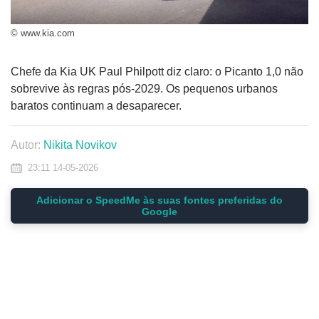
© www.kia.com
Chefe da Kia UK Paul Philpott diz claro: o Picanto 1,0 não
sobrevive às regras pós-2029. Os pequenos urbanos
baratos continuam a desaparecer.
Autor:
Nikita Novikov
23:11 14-05-2026
Adicionar o SpeedMe às suas fontes preferidas do
Google