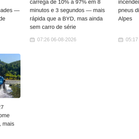
carrega de 10% a 97% em 8
incendei
idades —
minutos e 3 segundos — mais
pneus di
 de
rápida que a BYD, mas ainda
Alpes
sem carro de série
07:26 06-08-2026
05:17
27
Home
, mais