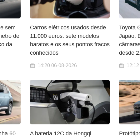
ide sem
Carros elétricos usados desde
Toyota 
metro de
11.000 euros: sete modelos
Japão: 
xo da
baratos e os seus pontos fracos
câmaras
conhecidos
desde 2
14:20 06-08-2026
12:12
nha 60
A bateria 12C da Hongqi
Protóti