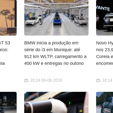
T 53
BMW inicia a produção em
Novo Hy
ros:
série do i3 em Munique: até
nos 23,
912 km WLTP, carregamento a
Coreia 
mia
400 kW e entregas no outono
encomen
20:24 06-08-2026
18:14