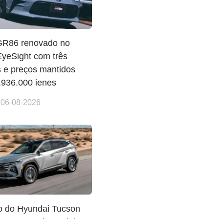
GR86 renovado no
EyeSight com três
 e preços mantidos
.936.000 ienes
 06-08-2026
po do Hyundai Tucson