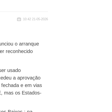
10:42 21-05-2026
nunciou o arranque
ter reconhecido
ser usado
cedeu a aprovação
a fechada e em vias
E, mas os Estados-
ses Baixos : na