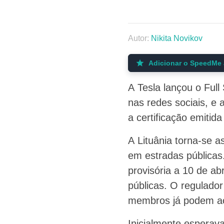
Autor:
Nikita Novikov
Adicionar o SpeedMe 
A Tesla lançou o Full
nas redes sociais, e 
a certificação emitid
A Lituânia torna-se 
em estradas públicas
provisória a 10 de ab
públicas. O regulado
membros já podem ace
Inicialmente esperav