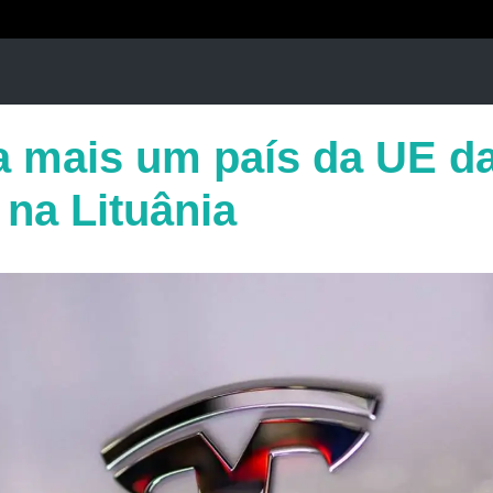
a mais um país da UE da 
 na Lituânia