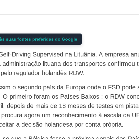
às suas fontes preferidas do Google
 Self-Driving Supervised na Lituânia. A empresa a
a administração lituana dos transportes confirmou 
a pelo regulador holandês RDW.
assim o segundo país da Europa onde o FSD pode 
. O primeiro foram os Países Baixos : o RDW con
ril, depois de mais de 18 meses de testes em pist
r procura agora um reconhecimento à escala da U
itar a decisão holandesa por conta própria.
a-se que a Bélgica fosse a próxima depois dos Paí