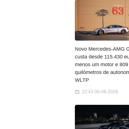
Novo Mercedes-AMG G
custa desde 115.430 eu
menos um motor e 809
quilómetros de autono
WLTP
22:43 06-08-2026