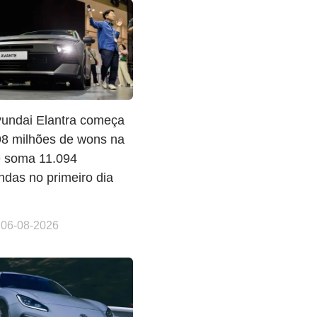
undai Elantra começa
98 milhões de wons na
e soma 11.094
das no primeiro dia
 06-08-2026