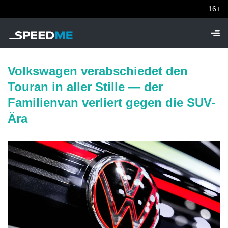
16+
Volkswagen verabschiedet den
Touran in aller Stille — der
Familienvan verliert gegen die SUV-
Ära