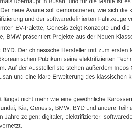
tmals überhaupt in Busan, und für die Marke ist es 
er neue Avante soll demonstrieren, wie sich die
rifizierung und der softwaredefinierten Fahrzeuge v
mten EV-Palette, Genesis zeigt Konzepte und die s
e, BMW präsentiert Projekte aus der Neuen Klass
st BYD. Der chinesische Hersteller tritt zum erste
dkoreanischen Publikum seine elektrifizierten Techn
m. Auf der Ausstellerliste stehen außerdem Ineo
usan und eine klare Erweiterung des klassischen 
 längst nicht mehr wie eine gewöhnliche Karosseri
yundai, Kia, Genesis, BMW, BYD und andere Teilne
hre zeigen: digitaler, elektrifizierter, softwarede
vernetzt.