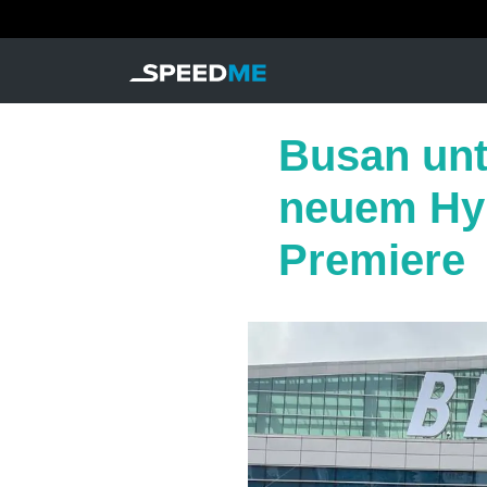
Busan unt
neuem Hy
Premiere