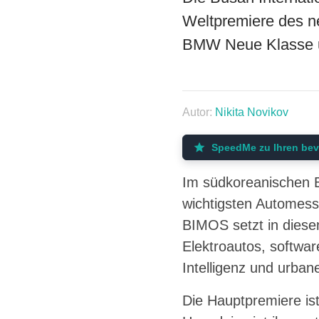
Weltpremiere des n
BMW Neue Klasse u
Autor:
Nikita Novikov
SpeedMe zu Ihren bev
Im südkoreanischen B
wichtigsten Automesse
BIMOS setzt in diesem
Elektroautos, softwar
Intelligenz und urban
Die Hauptpremiere ist