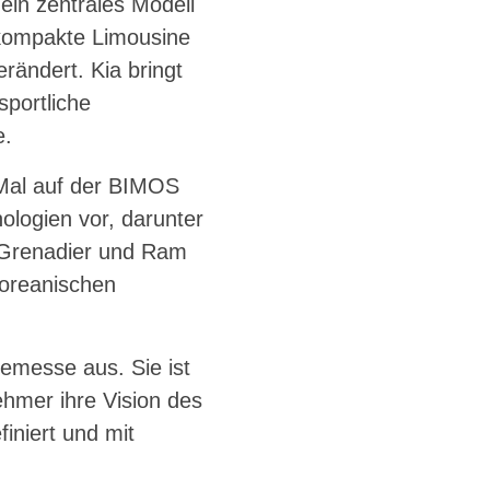
ein zentrales Modell
 kompakte Limousine
erändert. Kia bringt
portliche
e.
n Mal auf der BIMOS
ologien vor, darunter
s Grenadier und Ram
koreanischen
emesse aus. Sie ist
hmer ihre Vision des
finiert und mit