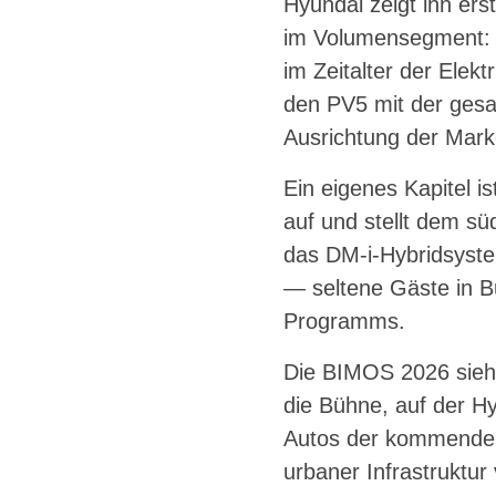
Hyundai zeigt ihn ers
im Volumensegment: D
im Zeitalter der Elekt
den PV5 mit der gesa
Ausrichtung der Mark
Ein eigenes Kapitel i
auf und stellt dem sü
das DM-i-Hybridsyste
— seltene Gäste in B
Programms.
Die BIMOS 2026 sieht
die Bühne, auf der H
Autos der kommenden Ja
urbaner Infrastruktur 