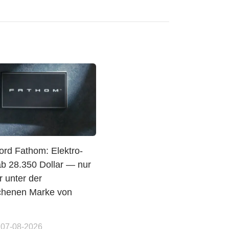
ord Fathom: Elektro-
ab 28.350 Dollar — nur
r unter der
chenen Marke von
 07-08-2026