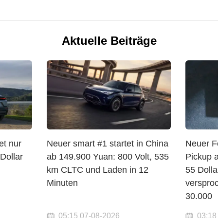
Aktuelle Beiträge
et nur
Neuer smart #1 startet in China
Neuer F
Dollar
ab 149.900 Yuan: 800 Volt, 535
Pickup 
km CLTC und Laden in 12
55 Dolla
Minuten
verspro
30.000
05:15 07-08-2026
03:18