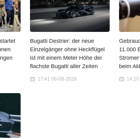
tartet
Bugatti Destrier: der neue
Gebrauc
ionen
Einzelgänger ohne Heckflügel
11.000 
ungen
ist mit einem Meter Höhe der
Stromer
flachste Bugatti aller Zeiten
beim Ak
17:41 06-08-2026
14:20