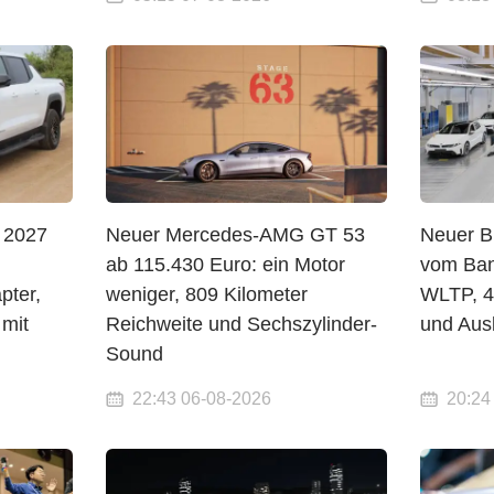
 2027
Neuer Mercedes-AMG GT 53
Neuer B
ab 115.430 Euro: ein Motor
vom Ban
pter,
weniger, 809 Kilometer
WLTP, 4
mit
Reichweite und Sechszylinder-
und Aus
Sound
22:43 06-08-2026
20:24