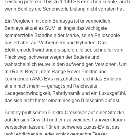
Leistung potenziell bis zu 1.140 PS erreichen könnte, auch
wenn Bentley die Serienwerte bislang nicht verraten hat.
Ein Vergleich mit dem Bentayga ist unvermeidlich.
Bentleys aktuelles SUV ist längst das wichtigste
kommerzielle Standbein der Marke, seine Philosophie
basiert aber auf Verbrennern und Hybriden. Das
Elektromodell wird anders spielen: leiser, schneller vom
Fleck weg, schwerer wegen der Batterie und
wahrscheinlich teurer in den aufwendigen Versionen. Um
mit Rolls-Royce, dem Range Rover Electric und
kommenden AMG EVs mitzuhalten, reicht das Emblem
allein nicht mehr — gefragt sind Reichweite,
Ladegeschwindigkeit, Fahrdynamik und ein Luxusgefühl,
das sich nicht hinter einem riesigen Bildschirm auflöst.
Bentley prüft seinen Elektro-Crossover auf einer Strecke,
auf der sich Gewicht und ein zu weiches Fahrwerk kaum
verstecken lassen. Für ein schweres Luxus-EV ist das
wohl ehrlicher als jeder schick gemachte Teaser.