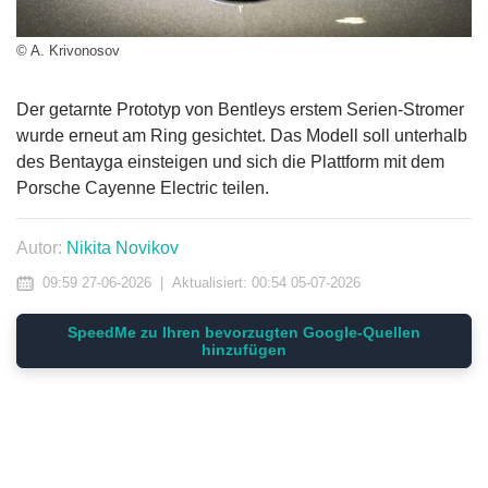
© A. Krivonosov
Der getarnte Prototyp von Bentleys erstem Serien-Stromer
wurde erneut am Ring gesichtet. Das Modell soll unterhalb
des Bentayga einsteigen und sich die Plattform mit dem
Porsche Cayenne Electric teilen.
Autor:
Nikita Novikov
09:59 27-06-2026
|
Aktualisiert:
00:54 05-07-2026
SpeedMe zu Ihren bevorzugten Google-Quellen
hinzufügen