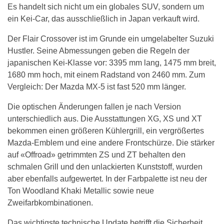
Es handelt sich nicht um ein globales SUV, sondern um
ein Kei-Car, das ausschließlich in Japan verkauft wird.
Der Flair Crossover ist im Grunde ein umgelabelter Suzuki
Hustler. Seine Abmessungen geben die Regeln der
japanischen Kei-Klasse vor: 3395 mm lang, 1475 mm breit,
1680 mm hoch, mit einem Radstand von 2460 mm. Zum
Vergleich: Der Mazda MX-5 ist fast 520 mm länger.
Die optischen Änderungen fallen je nach Version
unterschiedlich aus. Die Ausstattungen XG, XS und XT
bekommen einen größeren Kühlergrill, ein vergrößertes
Mazda-Emblem und eine andere Frontschürze. Die stärker
auf «Offroad» getrimmten ZS und ZT behalten den
schmalen Grill und den unlackierten Kunststoff, wurden
aber ebenfalls aufgewertet. In der Farbpalette ist neu der
Ton Woodland Khaki Metallic sowie neue
Zweifarbkombinationen.
Das wichtigste technische Update betrifft die Sicherheit.