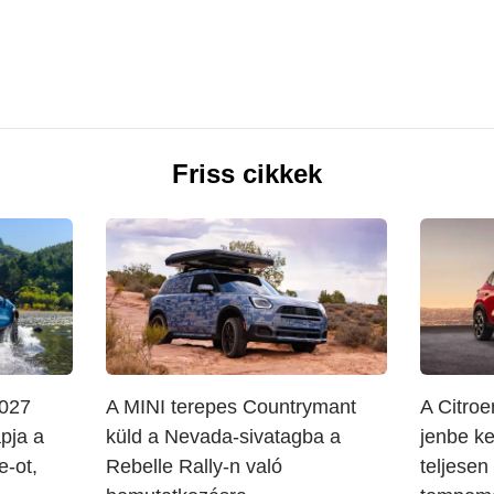
Friss cikkek
2027
A MINI terepes Countrymant
A Citroe
pja a
küld a Nevada-sivatagba a
jenbe k
-ot,
Rebelle Rally-n való
teljesen