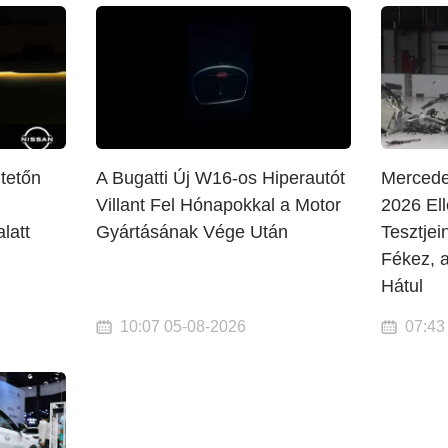
tetőn
A Bugatti Új W16-os Hiperautót
Merced
Villant Fel Hónapokkal a Motor
2026 Ell
latt
Gyártásának Vége Után
Tesztjei
Fékez, 
Hátul
10:07 05-08-2026
07:43