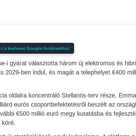
t a kedvenc Google-forrásaidhoz
se-i gyárat választotta három új elektromos és hib
s 2029-ben indul, és magát a telephelyet €400 mil
ia oldalra koncentráló Stellantis-terv része. Emm
liárd eurós csoportbefektetésről beszélt az ország
ovábbi €500 millió euró megy kutatásba és fejlesz
 köré.