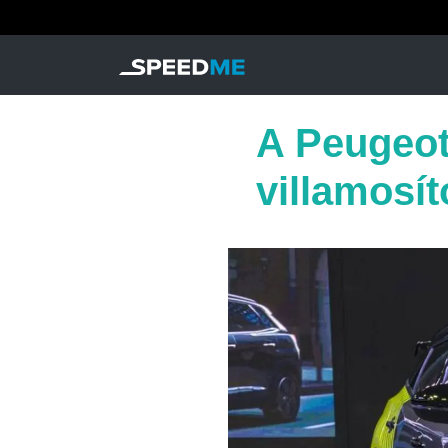
A Peugeot 
villamosí