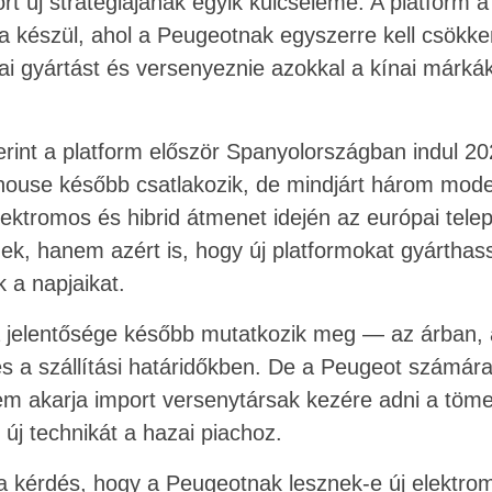
 új stratégiájának egyik kulcseleme. A platform a j
 készül, ahol a Peugeotnak egyszerre kell csökken
ai gyártást és versenyeznie azokkal a kínai márká
erint a platform először Spanyolországban indul 2
ouse később csatlakozik, de mindjárt három model
elektromos és hibrid átmenet idején az európai tel
k, hanem azért is, hogy új platformokat gyárthass
 a napjaikat.
 jelentősége később mutatkozik meg — az árban, a
és a szállítási határidőkben. De a Peugeot számár
em akarja import versenytársak kezére adni a tömeg
új technikát a hazai piachoz.
a kérdés, hogy a Peugeotnak lesznek-e új elektrom