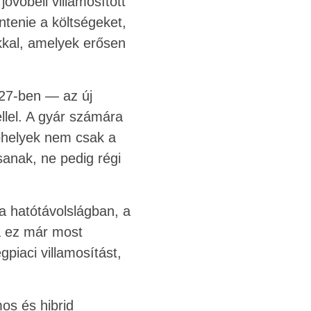
övőbeli villamosított
tenie a költségeket,
kkal, amelyek erősen
027-ben — az új
lel. A gyár számára
ephelyek nem csak a
anak, ne pedig régi
 hatótávolslágban, a
a ez már most
piaci villamosítást,
os és hibrid