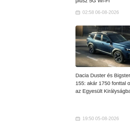
plusz 5G Wi-Fi
02:58 06-08-2026
Dacia Duster és Bigste
155: akár 1750 fonttal 
az Egyesült Királyságb
19:50 05-08-2026