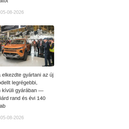
tot
 05-08-2026
 elkezdte gyártani az új
dellt legrégebbi,
 kívüli gyárában —
liárd rand és évi 140
rab
 05-08-2026