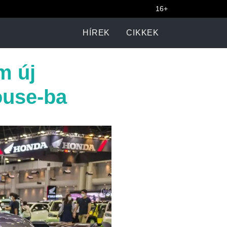
16+
HÍREK
CIKKEK
m új
ouse-ba