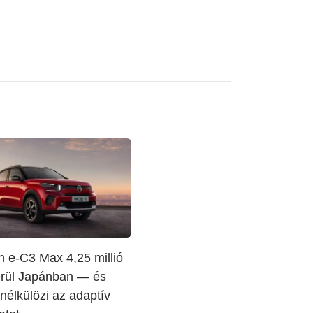
n e-C3 Max 4,25 millió
erül Japánban — és
 nélkülözi az adaptív