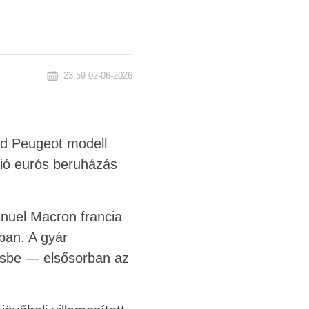
23:59 02-06-2026
rid Peugeot modell
lió eurós beruházás
anuel Macron francia
ban. A gyár
tésbe — elsősorban az