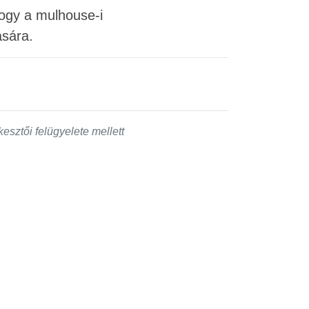
hogy a mulhouse-i
ására.
esztői felügyelete mellett