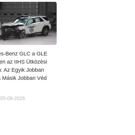
es-Benz GLC a GLE
en az IIHS Ütközési
n: Az Egyik Jobban
a Másik Jobban Véd
 05-08-2026