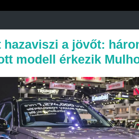
hazaviszi a jövőt: háro
tott modell érkezik Mulh