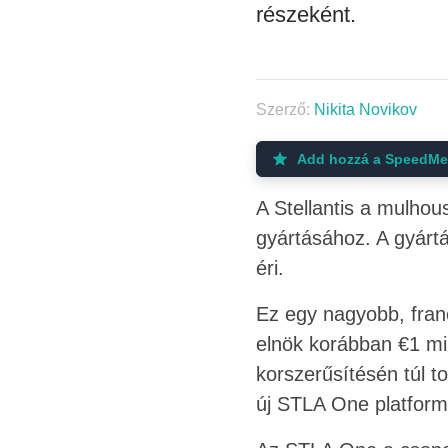
részeként.
Szerző:
Nikita Novikov
Add hozzá a SpeedMe-
A Stellantis a mulhou
gyártásához. A gyártá
éri.
Ez egy nagyobb, franc
elnök korábban €1 mil
korszerűsítésén túl t
új STLA One platform