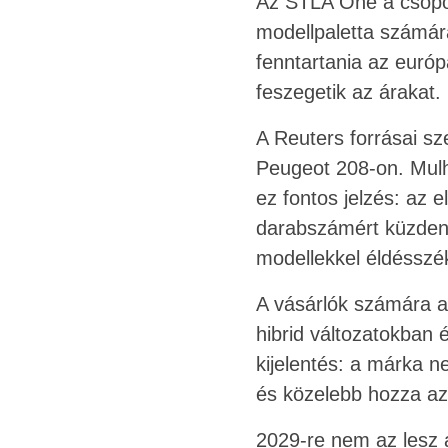
Az STLA One a csoport
modellpaletta számára
fenntartania az európ
feszegetik az árakat.
A Reuters forrásai sz
Peugeot 208-on. Mulh
ez fontos jelzés: az 
darabszámért küzdene
modellekkel éldésszék
A vásárlók számára a
hibrid változatokban 
kijelentés: a márka n
és közelebb hozza az 
2029-re nem az lesz 