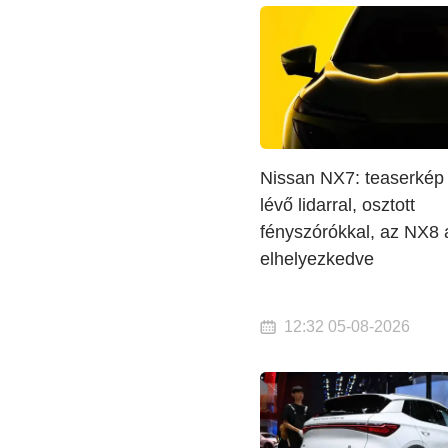
Nissan NX7: teaserkép 
lévő lidarral, osztott
fényszórókkal, az NX8 a
elhelyezkedve
12:32 05-08-2026