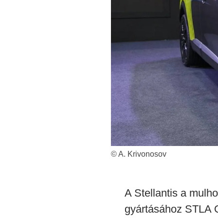
© A. Krivonosov
A Stellantis a mulh
gyártásához STLA On