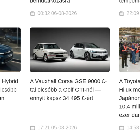
bemutatkozásra
tempoma
00:32 06-08-2026
22:09
r Hybrid
A Vauxhall Corsa GSE 9000 £-
A Toyota
olcsóbb
tal olcsóbb a Golf GTI-nél —
Hilux mo
an
ennyit kapsz 34 495 £-ért
Japánon
10,4 mil
ezer da
17:21 05-08-2026
14:58