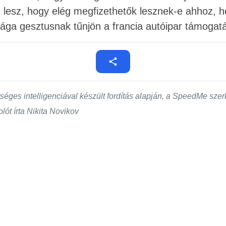
z lesz, hogy elég megfizethetők lesznek-e ahhoz, 
ága gesztusnak tűnjön a francia autóipar támogat
éges intelligenciával készült fordítás alapján, a SpeedMe szerk
lót írta Nikita Novikov