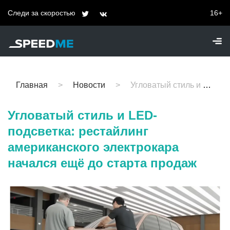
Следи за скоростью
16+
Главная
Новости
Угловатый стиль и LED-подсветка: рестайлинг американского электрокара начался ещё до старта продаж
Угловатый стиль и LED-
подсветка: рестайлинг
американского электрокара
начался ещё до старта продаж