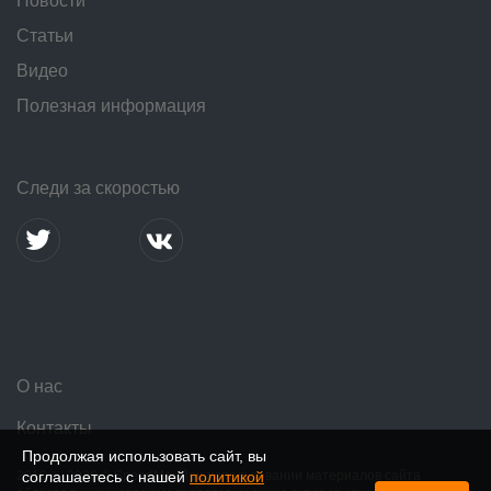
Новости
Статьи
Видео
Полезная информация
Следи за скоростью
О нас
Контакты
Продолжая использовать сайт, вы
2016 — 2026 © SpeedMe. При использовании материалов сайта
соглашаетесь с нашей
политикой