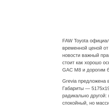
FAW Toyota официал
временной ценой от 
новости важный пра
стоит как хорошо ос
GAC M8 и дорогим 
Grevia предложена в
Габариты — 5175x19
радикально другой:
спокойный, но масс