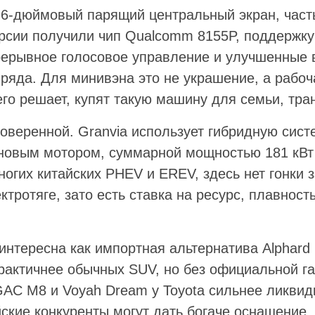
,6-дюймовый парящий центральный экран, част
рсии получили чип Qualcomm 8155P, поддержку 
прерывное голосовое управление и улучшенные
ряда. Для минивэна это не украшение, а рабоч
го решает, купят такую машину для семьи, тра
оверенной. Granvia использует гибридную систе
новым мотором, суммарной мощностью 181 кВт 
ногих китайских PHEV и EREV, здесь нет гонки 
ктротяге, зато есть ставка на ресурс, плавност
интересна как импортная альтернатива Alphard
практичнее обычных SUV, но без официальной га
GAC M8 и Voyah Dream у Toyota сильнее ликвид
йские конкуренты могут дать богаче оснащение