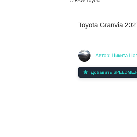
© FAW Toyota
Toyota Granvia 20
Автор: Никита Но
Добавить SPEEDME.R