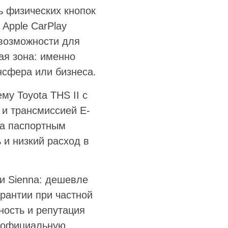
ь физических кнопок
Apple CarPlay
 возможности для
ая зона: именно
нсфера или бизнеса.
му Toyota THS II с
и трансмиссией E-
за паспортным
ь и низкий расход в
 и Sienna: дешевле
рантии при частной
ность и репутация
, официальную