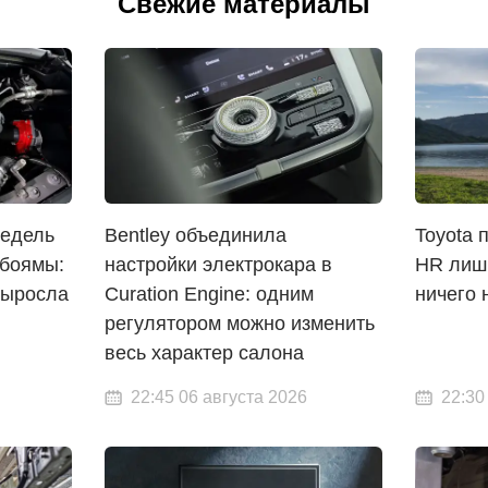
Свежие материалы
недель
Bentley объединила
Toyota 
рбоямы:
настройки электрокара в
HR лишь
выросла
Curation Engine: одним
ничего 
регулятором можно изменить
весь характер салона
22:45 06 августа 2026
22:30