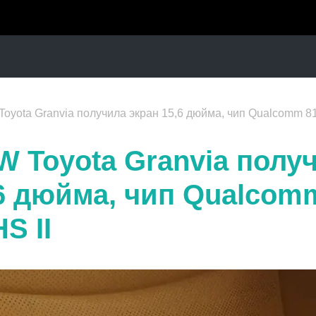
oyota Granvia получила экран 15,6 дюйма, чип Qualcomm 81
W Toyota Granvia полу
,6 дюйма, чип Qualcom
S II