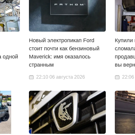
Новый электропикап Ford
Купили 
стоит почти как бензиновый
сломал
а одной
Maverick: имя оказалось
продавц
странным
вы верн
22:10 06 августа 2026
22:06