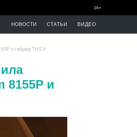
16+
НОВОСТИ
СТАТЬИ
ВИДЕО
55P и гибрид THS II
чила
m 8155P и