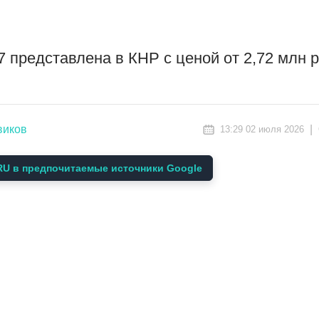
27 представлена в КНР с ценой от 2,72 млн 
виков
|
13:29 02 июля 2026
U в предпочитаемые источники Google