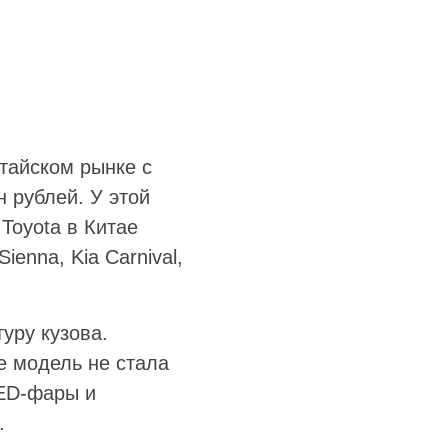
тайском рынке с
 рублей. У этой
Toyota в Китае
enna, Kia Carnival,
уру кузова.
е модель не стала
LED-фары и
.