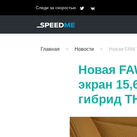
Следи за скоростью
Главная
Новости
Новая FAW T
Новая FA
экран 15
гибрид TH