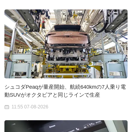
シュコダPeaqが量産開始、航続640kmの7人乗り電
動SUVがオクタビアと同じラインで生産
11:55 07-08-2026