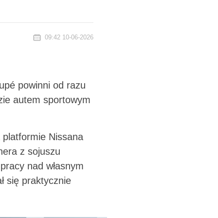
09:42 10-06-2026
oupé powinni od razu
dzie autem sportowym
 platformie Nissana
nera z sojuszu
t pracy nad własnym
 się praktycznie