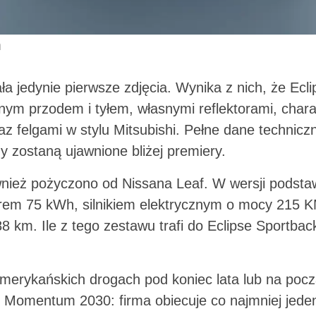
m
ła jedynie pierwsze zdjęcia. Wynika z nich, że Ecl
nnym przodem i tyłem, własnymi reflektorami, char
az felgami w stylu Mitsubishi. Pełne dane techniczn
 zostaną ujawnione bliżej premiery.
nież pożyczono od Nissana Leaf. W wersji podsta
em 75 kWh, silnikiem elektrycznym o mocy 215 K
88 km. Ile z tego zestawu trafi do Eclipse Sportbac
amerykańskich drogach pod koniec lata lub na pocz
 Momentum 2030: firma obiecuje co najmniej jede