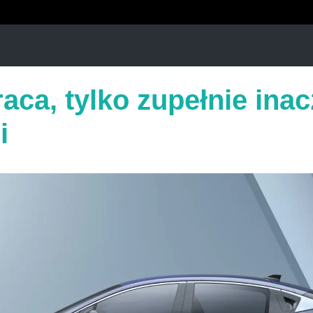
aca, tylko zupełnie inacz
i