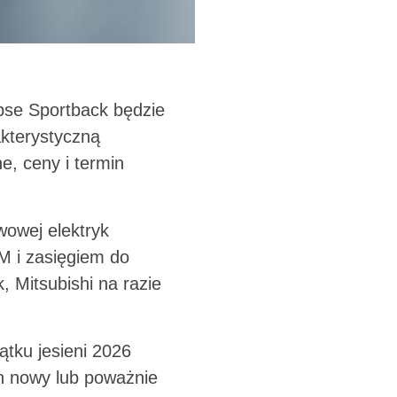
ipse Sportback będzie
akterystyczną
e, ceny i termin
wowej elektryk
M i zasięgiem do
k, Mitsubishi na razie
ątku jesieni 2026
n nowy lub poważnie