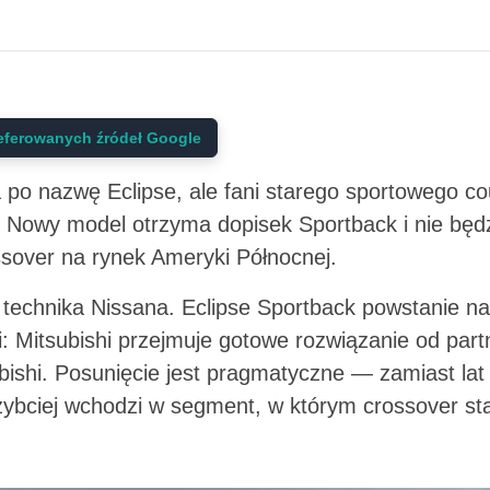
eferowanych źródeł Google
a po nazwę Eclipse, ale fani starego sportowego c
. Nowy model otrzyma dopisek Sportback i nie bę
ssover na rynek Ameryki Północnej.
 technika Nissana. Eclipse Sportback powstanie na
ji: Mitsubishi przejmuje gotowe rozwiązanie od part
bishi. Posunięcie jest pragmatyczne — zamiast la
ybciej wchodzi w segment, w którym crossover stał