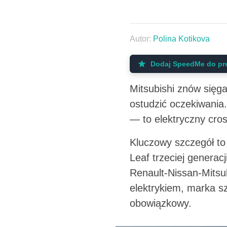
Autor:
Polina Kotikova
Dodaj SpeedMe do pr
Mitsubishi znów sięg
ostudzić oczekiwania
— to elektryczny cro
Kluczowy szczegół to
Leaf trzeciej generac
Renault-Nissan-Mitsu
elektrykiem, marka sz
obowiązkowy.