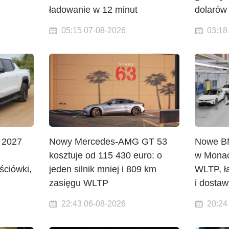
ładowanie w 12 minut
dolarów
05:15 07-08-2026
03:18
 2027
Nowy Mercedes-AMG GT 53
Nowe BM
kosztuje od 115 430 euro: o
w Monac
ściówki,
jeden silnik mniej i 809 km
WLTP, ł
zasięgu WLTP
i dostaw
22:43 06-08-2026
20:24