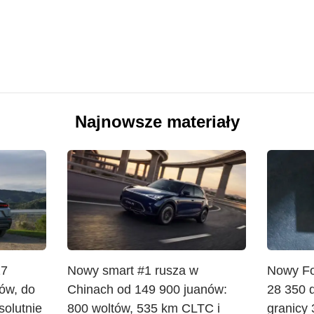
Najnowsze materiały
27
Nowy smart #1 rusza w
Nowy Fo
rów, do
Chinach od 149 900 juanów:
28 350 
solutnie
800 woltów, 535 km CLTC i
granicy 