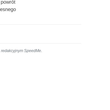
 powrót
zesnego
em redakcyjnym SpeedMe.