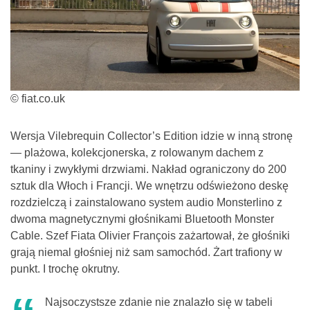
© fiat.co.uk
Wersja Vilebrequin Collector’s Edition idzie w inną stronę
— plażowa, kolekcjonerska, z rolowanym dachem z
tkaniny i zwykłymi drzwiami. Nakład ograniczony do 200
sztuk dla Włoch i Francji. We wnętrzu odświeżono deskę
rozdzielczą i zainstalowano system audio Monsterlino z
dwoma magnetycznymi głośnikami Bluetooth Monster
Cable. Szef Fiata Olivier François zażartował, że głośniki
grają niemal głośniej niż sam samochód. Żart trafiony w
punkt. I trochę okrutny.
Najsoczystsze zdanie nie znalazło się w tabeli