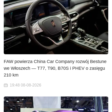
FAW powierza China Car Company rozwój Bestune
we Włoszech — T77, T90, B70S i PHEV o zasięgu
210 km
19:48 08-08-2026