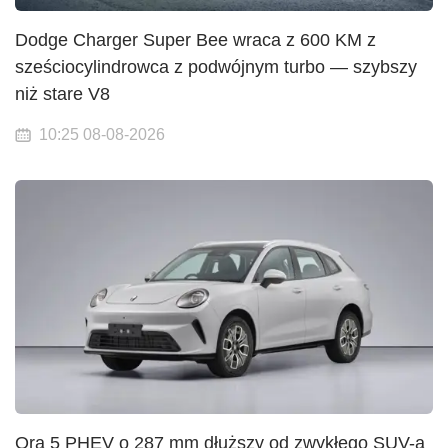
Dodge Charger Super Bee wraca z 600 KM z
sześciocylindrowca z podwójnym turbo — szybszy
niż stare V8
10:25 08-08-2026
Ora 5 PHEV o 287 mm dłuższy od zwykłego SUV-a