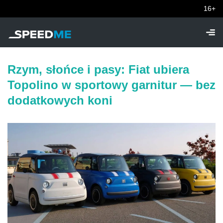
16+
Rzym, słońce i pasy: Fiat ubiera
Topolino w sportowy garnitur — bez
dodatkowych koni