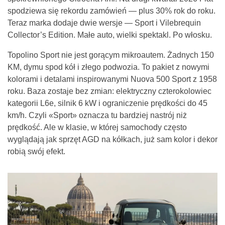
spodziewa się rekordu zamówień — plus 30% rok do roku.
Teraz marka dodaje dwie wersje — Sport i Vilebrequin
Collector’s Edition. Małe auto, wielki spektakl. Po włosku.
Topolino Sport nie jest gorącym mikroautem. Żadnych 150
KM, dymu spod kół i złego podwozia. To pakiet z nowymi
kolorami i detalami inspirowanymi Nuova 500 Sport z 1958
roku. Baza zostaje bez zmian: elektryczny czterokolowiec
kategorii L6e, silnik 6 kW i ograniczenie prędkości do 45
km/h. Czyli «Sport» oznacza tu bardziej nastrój niż
prędkość. Ale w klasie, w której samochody często
wyglądają jak sprzęt AGD na kółkach, już sam kolor i dekor
robią swój efekt.