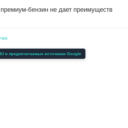
 премиум-бензин не дает преимуществ
нчик
U в предпочитаемые источники Google