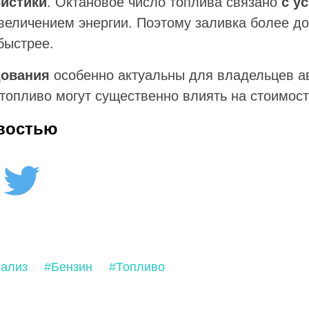
ристики
. Октановое число топлива связано
с ус
 увеличением энергии. Поэтому заливка более до
быстрее.
дования
особенно актуальны для владельцев ав
топливо могут существенно влиять на стоимост
востью
ализ
#Бензин
#Топливо