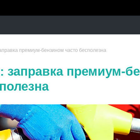
аправка премиум-бензином часто бесполезна
: заправка премиум-б
сполезна