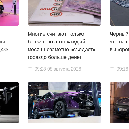
Многие считают только
Черный,
ры
бензин, но авто каждый
что на 
,4%
месяц незаметно «съедает»
выборо
гораздо больше денег
09:28 08 августа 2026
09:16