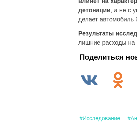
влияет на характе
детонации
, а не с
делает автомобиль 
Результаты иссле
лишние расходы на 
Поделиться но
#Исследование
#Ан