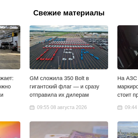
Свежие материалы
жает:
GM сложила 350 Bolt в
На АЗС
ожно
гигантский флаг — и сразу
маркиро
ки
отправила их дилерам
стоит п
09:55 08 августа 2026
09:44