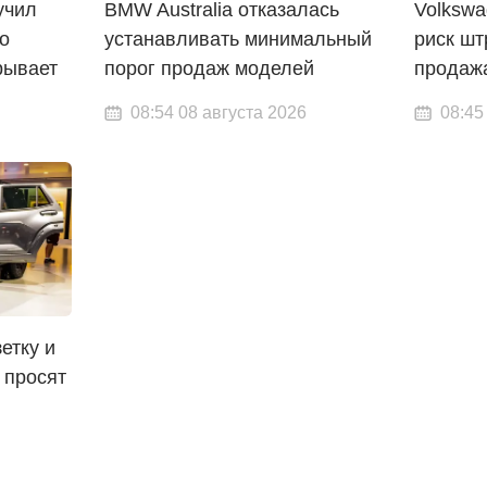
учил
BMW Australia отказалась
Volkswa
о
устанавливать минимальный
риск ш
рывает
порог продаж моделей
продаж
08:54 08 августа 2026
08:45
етку и
 просят