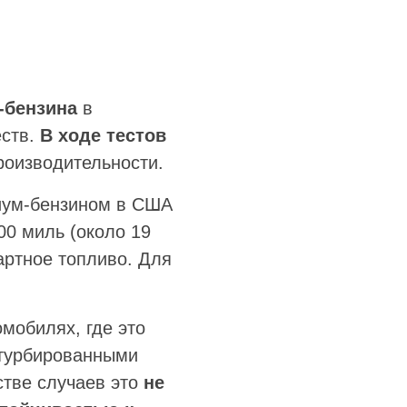
-бензина
в
еств.
В ходе тестов
роизводительности.
ум-бензином в США
00 миль (около 19
артное топливо. Для
мобилях, где это
 турбированными
тве случаев это
не