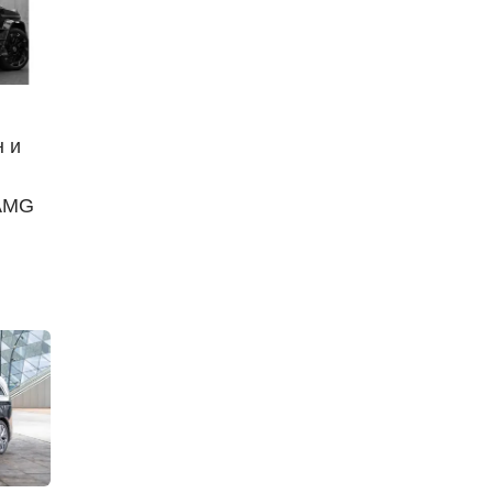
н и
-AMG