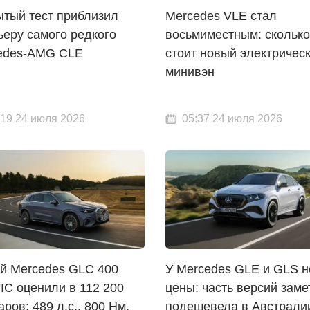
ытый тест приблизил
Mercedes VLE стал
ьеру самого редкого
восьмиместным: сколько
edes-AMG CLE
стоит новый электричес
минивэн
:19 24 июля 2026
05:37 24 июля 2026
й Mercedes GLC 400
У Mercedes GLE и GLS 
IC оценили в 112 200
цены: часть версий заме
ров: 489 л.с., 800 Нм,
подешевела в Австрали