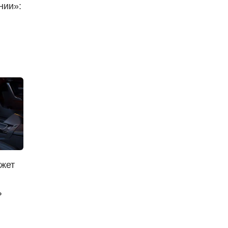
нии»:
ожет
ь