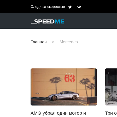
Следи за скоростью
Главная
Mercedes
AMG убрал один мотор и
Три о