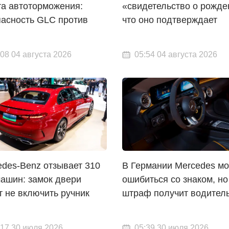
та автоторможения:
«свидетельство о рожде
пасность GLC против
что оно подтверждает
:08 04 августа 2026
05:54 04 августа 2026
edes-Benz отзывает 310
В Германии Mercedes м
машин: замок двери
ошибиться со знаком, но
т не включить ручник
штраф получит водител
:17 30 июля 2026
05:39 30 июля 2026