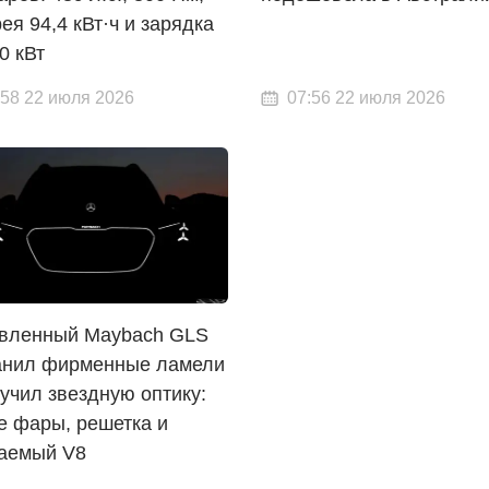
ея 94,4 кВт·ч и зарядка
0 кВт
:58 22 июля 2026
07:56 22 июля 2026
вленный Maybach GLS
анил фирменные ламели
учил звездную оптику:
е фары, решетка и
аемый V8