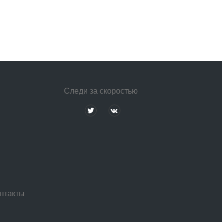
Следи за скоростью
нтакты