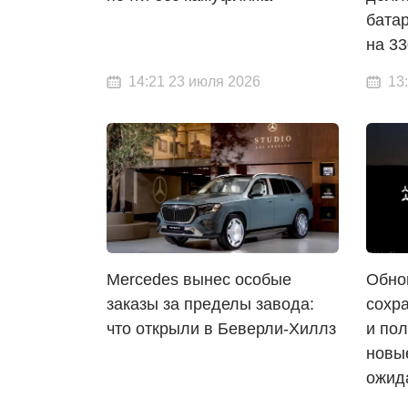
батар
на 33
14:21 23 июля 2026
13
Mercedes вынес особые
Обно
заказы за пределы завода:
сохр
что открыли в Беверли-Хиллз
и пол
новы
ожид