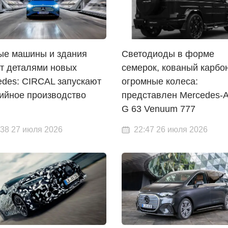
ые машины и здания
Светодиоды в форме
ут деталями новых
семерок, кованый карбо
edes: CIRCAL запускают
огромные колеса:
рийное производство
представлен Mercedes
G 63 Venuum 777
:38 27 июля 2026
22:47 26 июля 2026