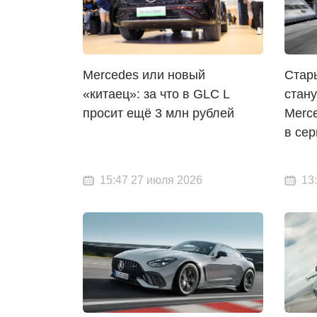
Mercedes или новый
Стар
«китаец»: за что в GLC L
стан
просит ещё 3 млн рублей
Merc
в се
15:47 27 июля 2026
13