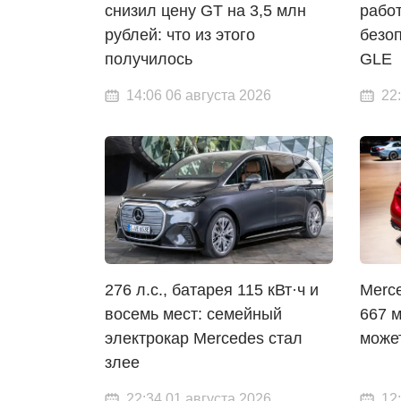
снизил цену GT на 3,5 млн
рабо
рублей: что из этого
безо
получилось
GLE
14:06 06 августа 2026
22
276 л.с., батарея 115 кВт·ч и
Merc
восемь мест: семейный
667 
электрокар Mercedes стал
може
злее
22:34 01 августа 2026
12