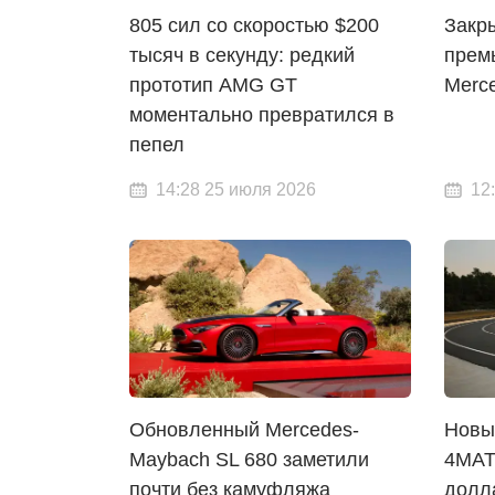
805 сил со скоростью $200
Закр
тысяч в секунду: редкий
прем
прототип AMG GT
Merc
моментально превратился в
пепел
14:28 25 июля 2026
12
Обновленный Mercedes-
Новы
Maybach SL 680 заметили
4MAT
почти без камуфляжа
долла