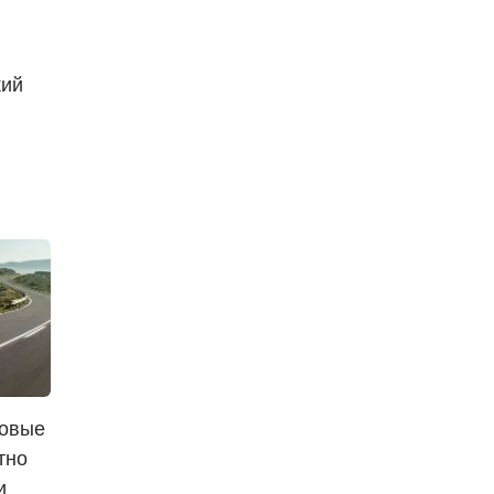
кий
новые
тно
и