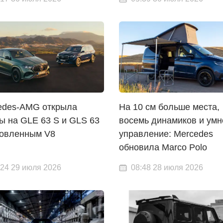
edes-AMG открыла
На 10 см больше места,
ы на GLE 63 S и GLS 63
восемь динамиков и умн
новленным V8
управление: Mercedes
обновила Marco Polo
:24 29 июля 2026
08:48 28 июля 2026