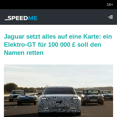
16+
Jaguar setzt alles auf eine Karte: ein
Elektro-GT für 100 000 £ soll den
Namen retten