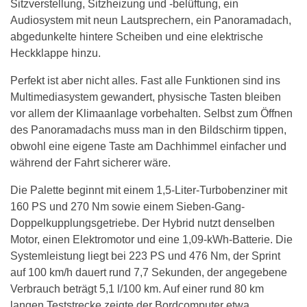
Sitzverstellung, Sitzheizung und -belüftung, ein
Audiosystem mit neun Lautsprechern, ein Panoramadach,
abgedunkelte hintere Scheiben und eine elektrische
Heckklappe hinzu.
Perfekt ist aber nicht alles. Fast alle Funktionen sind ins
Multimediasystem gewandert, physische Tasten bleiben
vor allem der Klimaanlage vorbehalten. Selbst zum Öffnen
des Panoramadachs muss man in den Bildschirm tippen,
obwohl eine eigene Taste am Dachhimmel einfacher und
während der Fahrt sicherer wäre.
Die Palette beginnt mit einem 1,5-Liter-Turbobenziner mit
160 PS und 270 Nm sowie einem Sieben-Gang-
Doppelkupplungsgetriebe. Der Hybrid nutzt denselben
Motor, einen Elektromotor und eine 1,09-kWh-Batterie. Die
Systemleistung liegt bei 223 PS und 476 Nm, der Sprint
auf 100 km/h dauert rund 7,7 Sekunden, der angegebene
Verbrauch beträgt 5,1 l/100 km. Auf einer rund 80 km
langen Teststrecke zeigte der Bordcomputer etwa