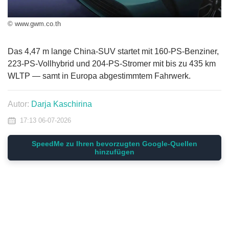
© www.gwm.co.th
Das 4,47 m lange China-SUV startet mit 160-PS-Benziner,
223-PS-Vollhybrid und 204-PS-Stromer mit bis zu 435 km
WLTP — samt in Europa abgestimmtem Fahrwerk.
Autor:
Darja Kaschirina
17:13 06-07-2026
SpeedMe zu Ihren bevorzugten Google-Quellen
hinzufügen