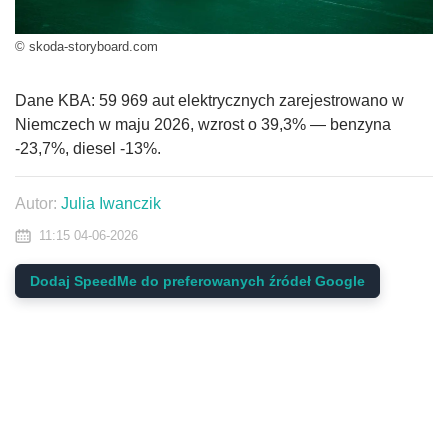
© skoda-storyboard.com
Dane KBA: 59 969 aut elektrycznych zarejestrowano w
Niemczech w maju 2026, wzrost o 39,3% — benzyna
-23,7%, diesel -13%.
Autor:
Julia Iwanczik
11:15 04-06-2026
Dodaj SpeedMe do preferowanych źródeł Google