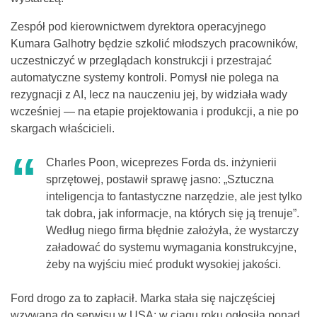
Zespół pod kierownictwem dyrektora operacyjnego
Kumara Galhotry będzie szkolić młodszych pracowników,
uczestniczyć w przeglądach konstrukcji i przestrajać
automatyczne systemy kontroli. Pomysł nie polega na
rezygnacji z AI, lecz na nauczeniu jej, by widziała wady
wcześniej — na etapie projektowania i produkcji, a nie po
skargach właścicieli.
Charles Poon, wiceprezes Forda ds. inżynierii
sprzętowej, postawił sprawę jasno: „Sztuczna
inteligencja to fantastyczne narzędzie, ale jest tylko
tak dobra, jak informacje, na których się ją trenuje”.
Według niego firma błędnie założyła, że wystarczy
załadować do systemu wymagania konstrukcyjne,
żeby na wyjściu mieć produkt wysokiej jakości.
Ford drogo za to zapłacił. Marka stała się najczęściej
wzywaną do serwisu w USA: w ciągu roku ogłosiła ponad