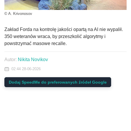
© A. Krivonosov
Zakład Forda na kontrolę jakości opartą na AI nie wypalił.
350 weteranów wraca, by przeszkolić algorytmy i
powstrzymać masowe recalle.
Autor:
Nikita Novikov
02:44 28-06-2026
Dodaj SpeedMe do preferowanych źródeł Google