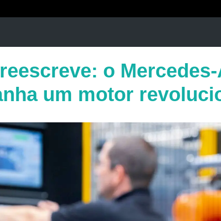
 reescreve: o Mercede
ganha um motor revoluci