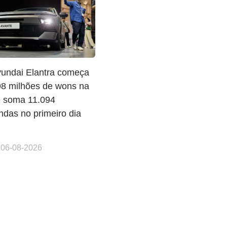
undai Elantra começa
98 milhões de wons na
e soma 11.094
das no primeiro dia
 06-08-2026