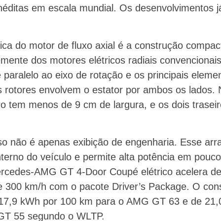
éditas em escala mundial. Os desenvolvimentos j
stica do motor de fluxo axial é a construção compac
mente dos motores elétricos radiais convencionais,
 paralelo ao eixo de rotação e os principais eleme
 rotores envolvem o estator por ambos os lados
iro tem menos de 9 cm de largura, e os dois trase
so não é apenas exibição de engenharia. Esse arr
interno do veículo e permite alta potência em pou
Mercedes-AMG GT 4-Door Coupé elétrico acelera d
e 300 km/h com o pacote Driver’s Package. O co
–17,9 kWh por 100 km para o AMG GT 63 e de 21,
GT 55 segundo o WLTP.