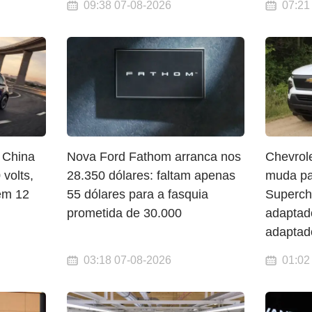
09:38 07-08-2026
07:21
 China
Nova Ford Fathom arranca nos
Chevrol
volts,
28.350 dólares: faltam apenas
muda p
em 12
55 dólares para a fasquia
Superch
prometida de 30.000
adaptad
adaptad
03:18 07-08-2026
01:02