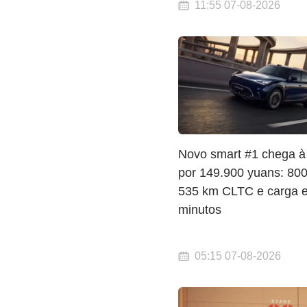
11:55 07-08-2026
Novo smart #1 chega à
por 149.900 yuans: 800 
535 km CLTC e carga 
minutos
05:15 07-08-2026