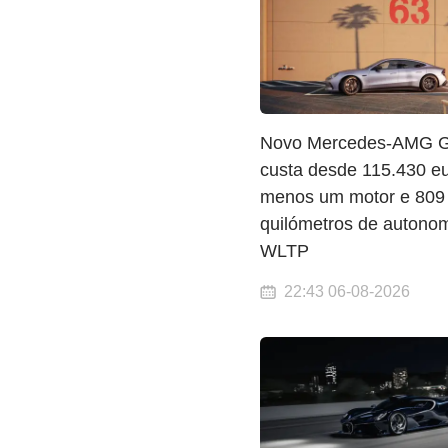
Novo Mercedes-AMG G
custa desde 115.430 eu
menos um motor e 809
quilómetros de autono
WLTP
22:43 06-08-2026