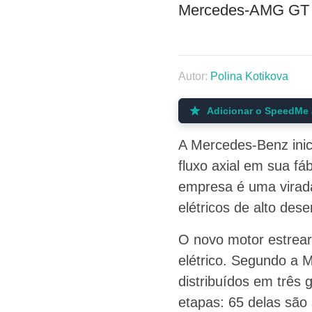
Mercedes-AMG GT 4
Autor:
Polina Kotikova
Adicionar o SpeedMe 
A Mercedes-Benz inic
fluxo axial em sua fá
empresa é uma virada
elétricos de alto de
O novo motor estrea
elétrico. Segundo a 
distribuídos em três 
etapas: 65 delas são