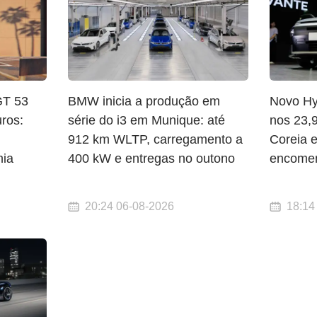
T 53
BMW inicia a produção em
Novo Hy
ros:
série do i3 em Munique: até
nos 23,
912 km WLTP, carregamento a
Coreia 
mia
400 kW e entregas no outono
encomen
20:24 06-08-2026
18:14