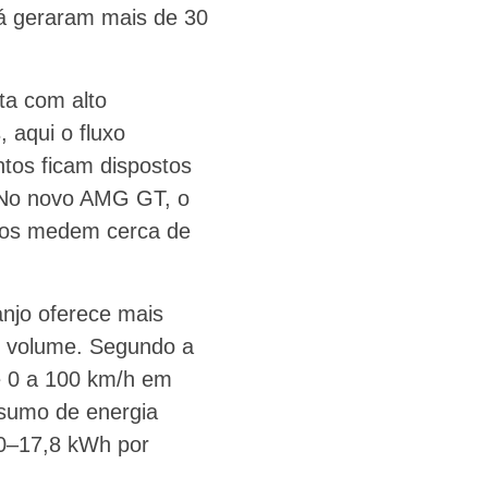
á geraram mais de 30
ta com alto
 aqui o fluxo
ntos ficam dispostos
. No novo AMG GT, o
iros medem cerca de
anjo oferece mais
co volume. Segundo a
e 0 a 100 km/h em
nsumo de energia
0–17,8 kWh por