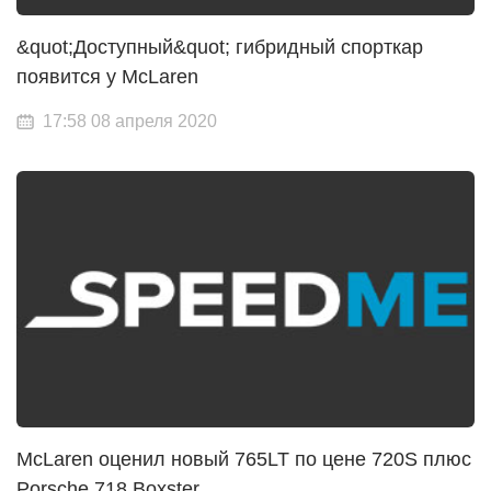
&quot;Доступный&quot; гибридный спорткар
появится у McLaren
17:58 08 апреля 2020
McLaren оценил новый 765LT по цене 720S плюс
Porsche 718 Boxster