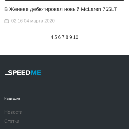
В Женеве дебютировал новый McLaren 765LT
02:16 04 марта 2020
4
5
6
7
8
9
10
Навигация
Новости
Статьи